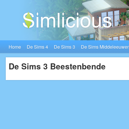
Home
De Sims 4
De Sims 3
De Sims Middeleeuwe
De Sims 3 Beestenbende