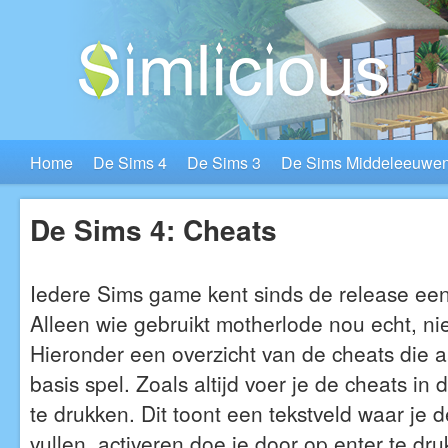
Home
De Sims 4
De Sims 3
De Sims Middeleeuwe
De Sims 4: Cheats
Iedere Sims game kent sinds de release een
Alleen wie gebruikt motherlode nou echt, n
Hieronder een overzicht van de cheats die a
basis spel. Zoals altijd voer je de cheats in d
te drukken. Dit toont een tekstveld waar je d
vullen, activeren doe je door op enter te dru