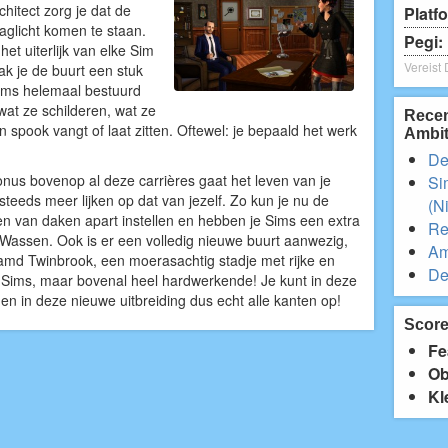
hitect zorg je dat de
Platf
aglicht komen te staan.
Pegi:
het uiterlijk van elke Sim
Vereist
k je de buurt een stuk
e Sims helemaal bestuurd
wat ze schilderen, wat ze
Recen
een spook vangt of laat zitten. Oftewel: je bepaald het werk
Ambit
De
onus bovenop al deze carrières gaat het leven van je
Si
steeds meer lijken op dat van jezelf. Zo kun je nu de
(N
n van daken apart instellen en hebben je Sims een extra
Re
 Wassen. Ook is er een volledig nieuwe buurt aanwezig,
Amb
md Twinbrook, een moerasachtig stadje met rijke en
De
Sims, maar bovenal heel hardwerkende! Je kunt in deze
 en in deze nieuwe uitbreiding dus echt alle kanten op!
Scor
Fe
Ob
Kl