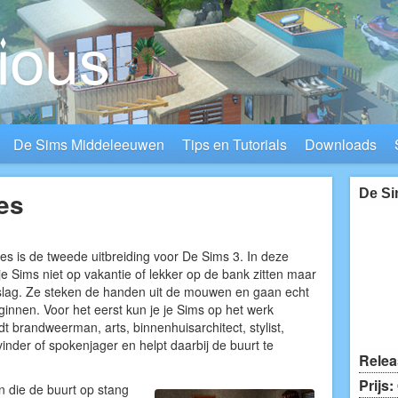
De Sims Middeleeuwen
Tips en Tutorials
Downloads
es
De Si
es is de tweede uitbreiding voor De Sims 3. In deze
je Sims niet op vakantie of lekker op de bank zitten maar
slag. Ze steken de handen uit de mouwen en gaan echt
innen. Voor het eerst kun je je Sims op het werk
t brandweerman, arts, binnenhuisarchitect, stylist,
inder of spokenjager en helpt daarbij de buurt te
Relea
Prijs:
n die de buurt op stang