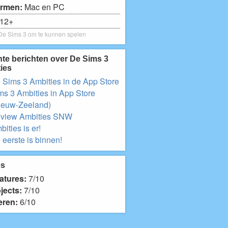
ormen:
Mac en PC
12+
 De Sims 3 om te kunnen spelen
te berichten over De Sims 3
ies
 Sims 3 Ambities in de App Store
ms 3 Ambities in App Store
ieuw-Zeeland)
view Ambities SNW
ities is er!
 eerste is binnen!
es
atures:
7/10
jects:
7/10
eren:
6/10