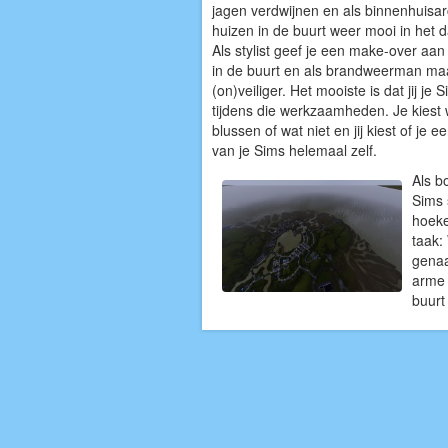
jagen verdwijnen en als binnenhuisarc
huizen in de buurt weer mooi in het d
Als stylist geef je een make-over aan 
in de buurt en als brandweerman maa
(on)veiliger. Het mooiste is dat jij j
tijdens die werkzaamheden. Je kiest 
blussen of wat niet en jij kiest of je 
van je Sims helemaal zelf.
Als b
Sims 
hoeke
taak:
genaa
arme 
buurt