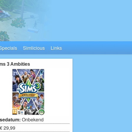
Specials
Simlicious
Links
ms 3 Ambities
sedatum:
Onbekend
€ 29,99