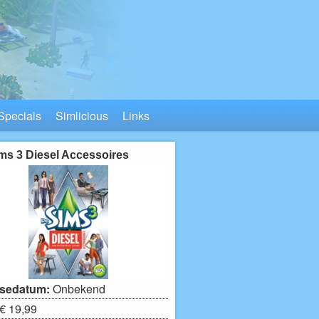
Specials
Simlicious
Links
ms 3 Diesel Accessoires
sedatum:
Onbekend
€ 19,99