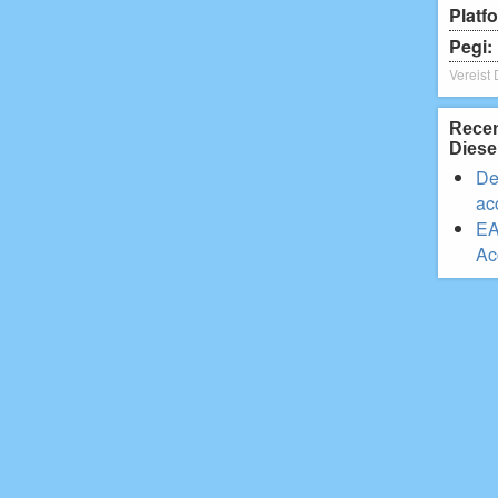
Platf
Pegi:
Vereist
Recen
Diese
De
ac
EA
Ac