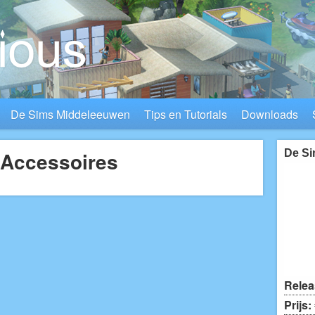
De Sims Middeleeuwen
Tips en Tutorials
Downloads
 Accessoires
De Si
Relea
Prijs: