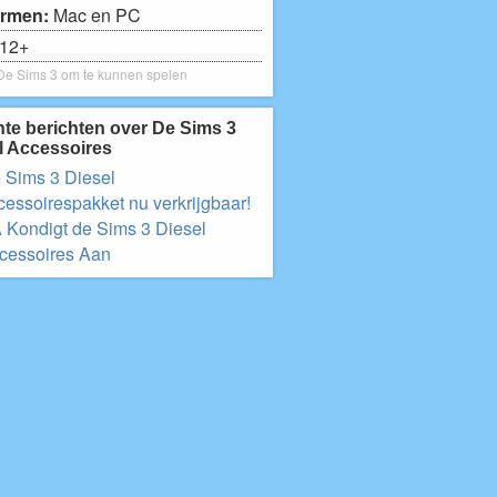
ormen:
Mac en PC
12+
 De Sims 3 om te kunnen spelen
te berichten over De Sims 3
l Accessoires
 Sims 3 Diesel
cessoirespakket nu verkrijgbaar!
 Kondigt de Sims 3 Diesel
cessoires Aan