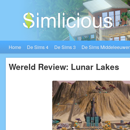
Home
De Sims 4
De Sims 3
De Sims Middeleeuwe
Wereld Review: Lunar Lakes