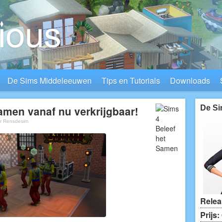
De Sims Middeleeuwen
Tips en Tutorials
Downloads
amen vanaf nu verkrijgbaar!
De Si
or
Rensdesim
Relea
Prijs: