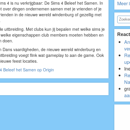
ims 4 is nu verkrijgbaar: De Sims 4 Beleef het Samen. In
Meer i
et over dingen ondernemen samen met je vrienden of je
vrienden in de nieuwe wereld windenburg of gezellig met
.
de uitbreiding. Met clubs kun jij bepalen met welke sims je
React
en welke eigenschappen club members moeten hebben en
n doen.
An
ve
en Dans vaardigheden, de nieuwe wereld winderburg en
Re
uitbreiding voegt flink wat gameplay to aan de game. Ook
nieuwe feest locaties.
up
In
4 Beleef het Samen op Origin
Re
Na
gr
aa