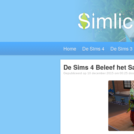
Home
De Sims 4
De Sims 3
De Sims 4 Beleef het S
Gepubliceerd op 10 december 2015 om 00:25 do