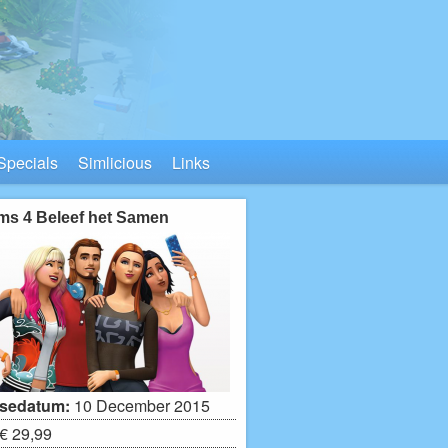
Specials
Simlicious
Links
ms 4 Beleef het Samen
sedatum:
10 December 2015
€ 29,99