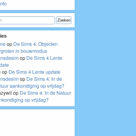
nfo
ies
ne
op
De Sims 4: Objecten
rgroten in bouwmodus
nsdesim
op
De Sims 4 Lente
date
e
op
De Sims 4 Lente update
nsdesim
op
De Sims 4: In de
tuur aankondiging op vrijdag?
azywil
op
De Sims 4: In de Natuur
nkondiging op vrijdag?