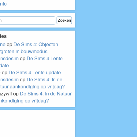
nfo
ies
ne
op
De Sims 4: Objecten
rgroten in bouwmodus
nsdesim
op
De Sims 4 Lente
date
e
op
De Sims 4 Lente update
nsdesim
op
De Sims 4: In de
tuur aankondiging op vrijdag?
azywil
op
De Sims 4: In de Natuur
nkondiging op vrijdag?