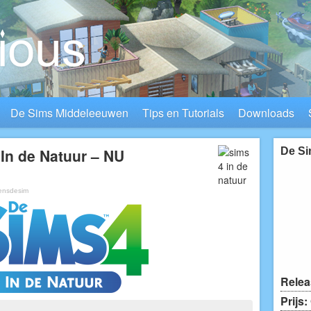
De Sims Middeleeuwen
Tips en Tutorials
Downloads
 In de Natuur – NU
De Si
ensdesim
Relea
Prijs: