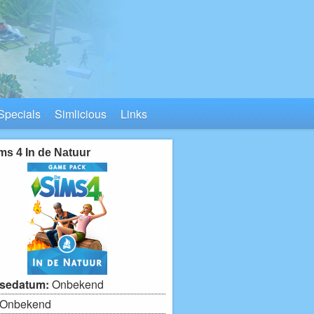
Specials
Simlicious
Links
ms 4 In de Natuur
sedatum:
Onbekend
Onbekend