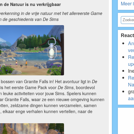
Meer i
n de Natuur is nu verkrijgbaar
rkenning in de vrije natuur
met het allereerste Game
in de geschiedenis van De Sims
React
An
ve
Re
up
In
Re
ossen van Granite Falls in! Het avontuur ligt in
De
Na
t is het eerste Game Pack voor
De Sims
, boordevol
gr
leuke activiteiten voor jouw Sims. Spelers kunnen
aa
ar Granite Falls, waar ze een nieuwe omgeving kunnen
tten, zeldzame dingen kunnen verzamelen, samen
 elkaar enge verhalen kunnen vertellen, naar de