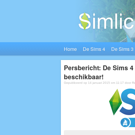
Home
De Sims 4
De Sims 3
Persbericht: De Sims 4
beschikbaar!
Gepubliceerd op 14 januari 2015 om 11:17 door
R