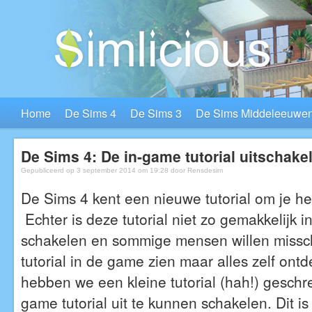
Home
De Sims 4
De Sims 3
De Sims Middeleeuwe
De Sims 4: De in-game tutorial uitschake
Gepubliceerd op 3 september 2014 om 19:28 door
Rensdesim
De Sims 4 kent een nieuwe tutorial om je het
Echter is deze tutorial niet zo gemakkelijk in
schakelen en sommige mensen willen missch
tutorial in de game zien maar alles zelf on
hebben we een kleine tutorial (hah!) geschr
game tutorial uit te kunnen schakelen. Dit is