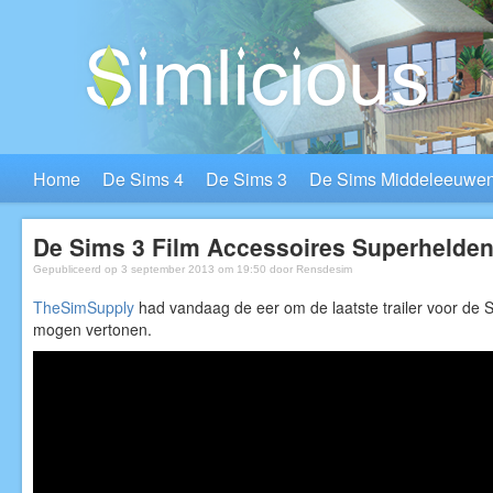
Home
De Sims 4
De Sims 3
De Sims Middeleeuwe
De Sims 3 Film Accessoires Superhelden 
Gepubliceerd op 3 september 2013 om 19:50 door
Rensdesim
TheSimSupply
had vandaag de eer om de laatste trailer voor de S
mogen vertonen.